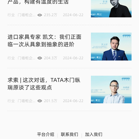
产品，构建有温度的生活
行业
门墙柜企业
木作
235.2万
2024-06-22
进口家具专家 凯文：我们正面
临一次从具象到抽象的进阶
行业
门墙柜企业
木作
204.3万
高定
2024-06-22
求索 | 这次对话，TATA木门纵
瑞原谈了这些观点
行业
门墙柜企业
201.5万
2024-06-22
平台介绍
联系我们
加入我们