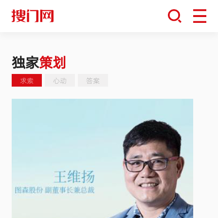
独家
策划
求索
心动
答案