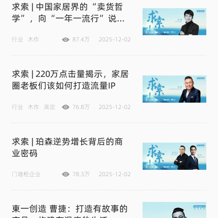
求索 | 中国家居界的“卖货哲
学”，向“一年一流行”说
“不”
行业
木作
87.4万
2025-12-02
求索 | 220万点击量揭示，家居
圈老板们该如何打造流量IP
行业
木作
高定
76.8万
2025-12-02
求索 | 珀森逆势增长背后的商
业密码
门墙柜企业
78.3万
2025-12-02
東一创造 曹捷：打造有故事的