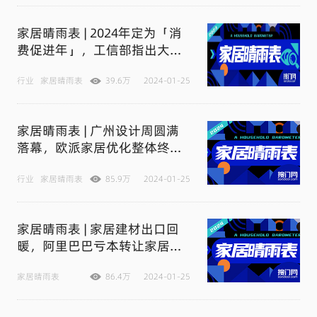
汽车领域
家居晴雨表 | 2024年定为「消
费促进年」，工信部指出大力
开发智能家居、绿色建材领域
新产品，顾家家居加速全球化
行业
家居晴雨表
39.6万
2024-01-25
布局
家居晴雨表 | 广州设计周圆满
落幕，欧派家居优化整体终端
门店数量，曲美家居寻找整装
市场新入口，碧桂园动作频频
行业
家居晴雨表
85.9万
2024-01-25
自救求生
家居晴雨表 | 家居建材出口回
暖，阿里巴巴亏本转让家居卖
场股权，居然之家废除固定租
金模式，欧派家居抢占大家居
家居晴雨表
86.4万
2024-01-25
制高点