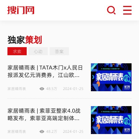
独家
策划
求索
心动
答案
家居晴雨表 | TATA木门x人民日
报派发亿元消费券，江山欧派
取消经销商独家代理模式，索
菲亚2024年将加快门店开店速
家居晴雨表
48.5万
2024-01-25
度
家居晴雨表 | 索菲亚整家4.0战
略发布，索菲亚高端定制体验
馆登陆越南，居然智慧家发布
人车家战略，红星美凯龙跨界
家居晴雨表
48.2万
2024-01-25