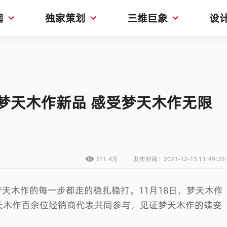
闻
独家策划
三维巨象
设
4年梦天木作新品 感受梦天木作无限
311.4万
发布时间：2023-12-15 13:49:26
天木作的每一步都走的稳扎稳打。11月18日，梦天木作
梦天木作百余位经销商代表共同参与，见证梦天木作的蝶变