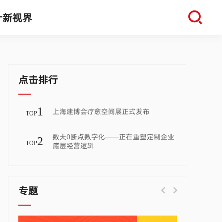
计新视界
点击排行
1
上海建博会疗愈空间展正式发布
TOP
数夫0断点数字化——正在重塑定制企业
2
TOP
底层经营逻辑
专题