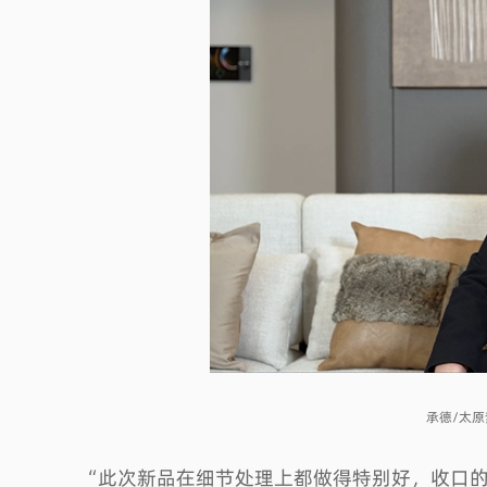
2026高定趋势（三） | 生活先行，场景为门：高定行业的“入口”革命
定
高定
承德/太
“此次新品在细节处理上都做得特别好，收口