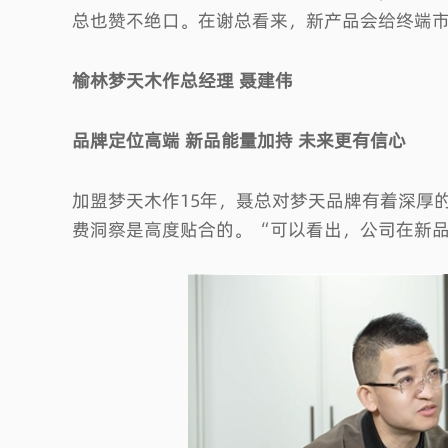
总也赞不绝口。在谢总看来，新产品会给终端
榆林梦天木作总经理 聂建伟
品牌定位高端 新品能量加持 未来更有信心
加盟梦天木作15年，聂总对梦天品牌有着深厚
什作设计 |【小陈涮肉馆】在浓浓烟火气中享受美食和快乐
费洞察是高度贴合的。“可以看出，公司在新
业
行业