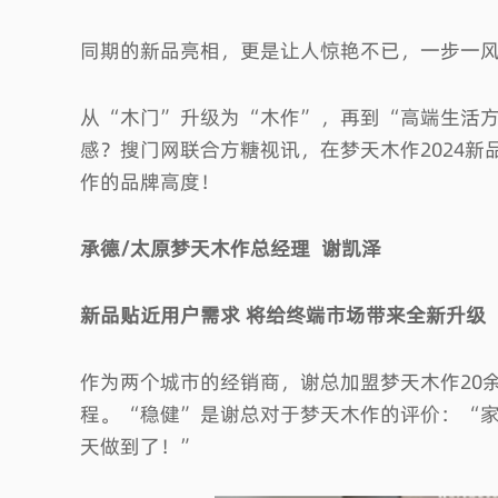
同期的新品亮相，更是让人惊艳不已，一步一
从“木门”升级为“木作”，再到“高端生活
感？搜门网联合方糖视讯，在梦天木作2024新
作的品牌高度！
承德/太原梦天木作总经理 谢凯泽
活驱动力·第十二届中国门墙柜产品大会
新品贴近用户需求 将给终端市场带来全新升级
题
行业
专题
作为两个城市的经销商，谢总加盟梦天木作20
程。“稳健”是谢总对于梦天木作的评价：“
天做到了！”