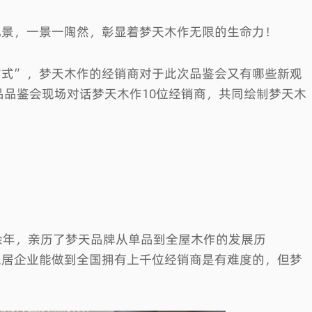
风景，一景一陶然，彰显着梦天木作无限的生命力！
方式”，梦天木作的经销商对于此次品鉴会又有哪些新观
品品鉴会现场对话梦天木作10位经销商，共同绘制梦天木
尘埃落定 | 2022中国门墙柜一体化金木匠和2022中国门墙柜一体化原创设计金星奖重磅揭晓
专题
余年，亲历了梦天品牌从单品到全屋木作的发展历
家居企业能做到全国拥有上千位经销商是有难度的，但梦