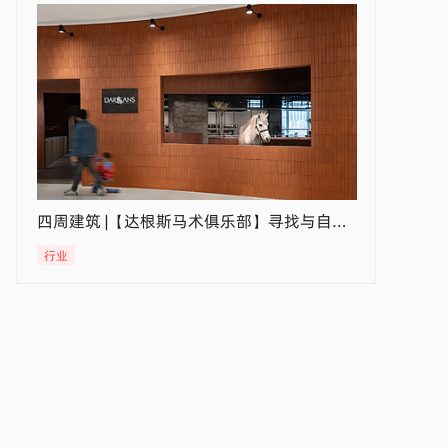
四周建筑 |【达根斯马术俱乐部】寻找与自然共舞的“骑士”
LDH DESIGN｜【趣园Plus】以园养园 偶涉成趣
行业