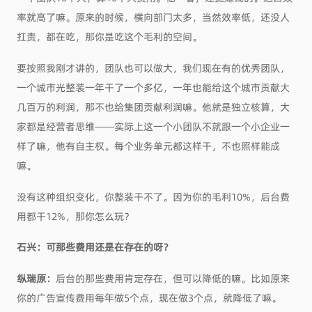
率就高了嘛。原来的时候，横向部门太多，当然效率低，还没人
扛责，都在吃，那你是吃这个毛利的空间。
要按照我刚才讲的，团队也可以做大，我们现在有的优秀团队，
一个城市光整装一年干了一个多亿，一年也能给这个城市贡献大
几百万的利润，那不也给集团贡献利润嘛。他就是独立核算，大
家都是经营者思维——实际上这一个小团队不就跟一个小企业一
样了嘛，他有自主权。每个业务单元都这样干，不也照样能成
嘛。
没有这种组织变化，你整装干不了。因为你的毛利10%，后台费
用都干12%，那你怎么玩？
石兴：
可
那些费用还是
在
存在的呀？
纵瑞原：
后台的那些费用肯定存在，但可以降低的嘛。比如原来
你的广告宣传费用每年做5个点，现在做3个点，就降低了嘛。