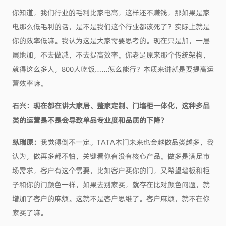
你知道，我们行业的毛利比家电高，这样还不赚钱，那如果是家
电那么低毛利的话，是不是我们这个行业都该死了？实际上就是
你的效率低嘛。我认为这是大家需要思考的。现在只是加，一层
层地加，不去做减，不去提高效率。你老是原来那个传统架构，
就得这么多人，800人吃饭……怎么能行？本质来讲就是要提高运
营效率嘛。
石兴：现在都
在讲
大家居
、
整家定制
、
门墙柜一体化，这种多品
类的运营是不是会导致单品专业度和品质的下降？
纵瑞原：
我觉得倒不一定。TATA木门未来也会越做品类越多，我
认为，做再多都不怕，关键看你有没有核心产品。做多是满足市
场需求，客户有这个需要，比如客户买你的门，又希望墙板和柜
子和你的门颜色一样，如果去别家买，就存在比对颜色问题，就
增加了客户的麻烦。这就不是客户思维了。客户麻烦，就不在你
家买了嘛。