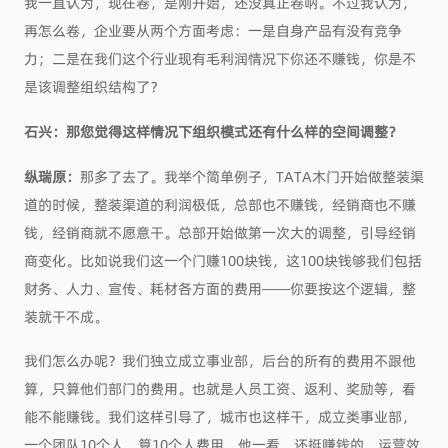
我一直认为，现在卷，是刚开始，还没真正卷呐。不过我认为，
再怎么卷，企业要从两个方面考虑：一是自身产品有没有竞争
力；二是在我们这个行业现有毛利润情况下你还不赚钱，你是不
是该调整组织结构了？
石兴：那您觉得这样情况下组织模式还有什么样的空间调整？
纵瑞原：
那多了去了。我举个简单例子，TATA木门开始做整装渠
道的时候，整装渠道的利润极低，总部也不赚钱，经销商也不赚
钱，经销商就不愿意干。总部开始做第一次大的调整，引导经销
商变化。比如说我们这一个门赚100块钱，这100块钱够我们包括
财务、人力、宣传、耗材各方面的费用——你要按这个逻辑，整
装就干不成。
我们怎么办呢？我们独立成立事业部，后台的所有的费用不跟他
算，只算他们部门的费用。也就是人员工资、返利、奖励等，看
能不能赚钱。我们这样引导了，城市也这样干，成立类事业部，
一个团队10个人，算10个人费用。他一看，还挺赚钱的。运营效